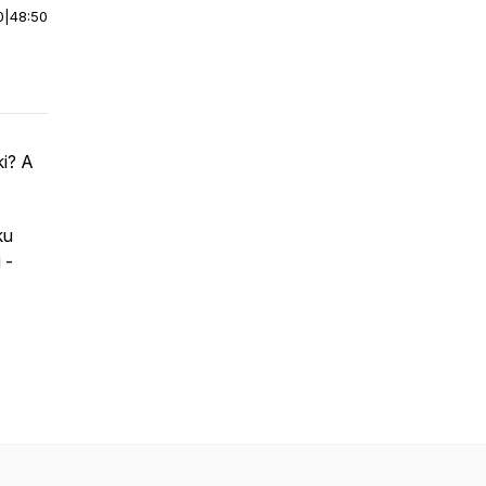
0
|
48:50
i? A
ku
 -