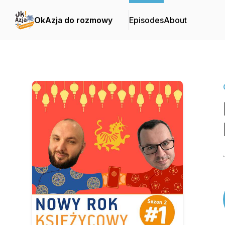
OkAzja do rozmowy
Episodes
About