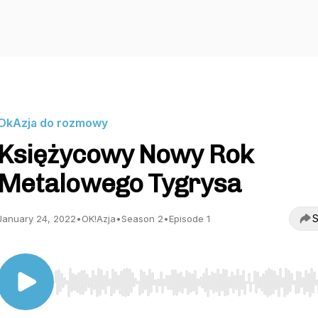
OkAzja do rozmowy
Księżycowy Nowy Rok
Metalowego Tygrysa
S
January 24, 2022
•
OK!Azja
•
Season 2
•
Episode 1
Use Left/Right to seek, Home/End to jump to start o