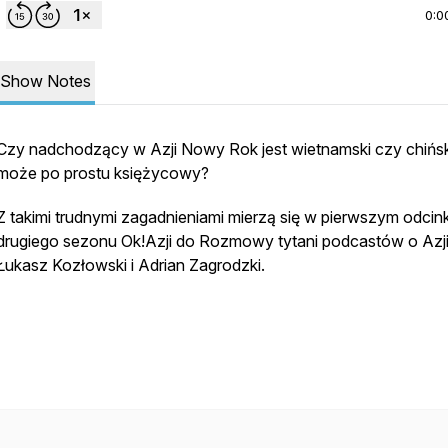
0:0
Show Notes
Czy nadchodzący w Azji Nowy Rok jest wietnamski czy chińsk
może po prostu księżycowy?
Z takimi trudnymi zagadnieniami mierzą się w pierwszym odcin
drugiego sezonu Ok!Azji do Rozmowy tytani podcastów o Azji
Łukasz Kozłowski i Adrian Zagrodzki.