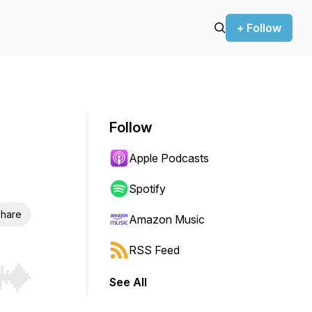
+ Follow
Follow
Apple Podcasts
Spotify
hare
Amazon Music
RSS Feed
See All
r end. Hold shift to jump forward or backward.