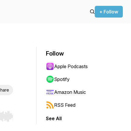
+ Follow
Follow
Apple Podcasts
Spotify
hare
Amazon Music
RSS Feed
See All
r end. Hold shift to jump forward or backward.