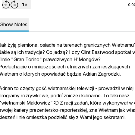
0:0
Show Notes
Jak żyją plemiona, osiadłe na terenach granicznych Wietnamu
Jakie są ich tradycje? Co jedzą? I czy Clint Eastwood spotkał 
filmie "Gran Torino" prawdziwych H'Mongów?
Posłuchajcie o mniejszościach etnicznych zamieszkujących
Wietnam o ktorych opowiadać będzie Adrian Zagrodzki.
Adrian to częsty gość wietnamskiej telewizji - prowadził w niej
programy rozrywkowe, podróżnicze i kulinarne. To taki nasz
"wietnamski Makłowicz" :D Z racji zadań, które wykonywał w 
swojej kariery prezentersko-reporterskiej, zna Wietnam jak wł
kieszeń i nie omieszka podzielić się z Wami jego sekretami.