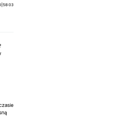
0
|
58:03
?
w
czasie
asną