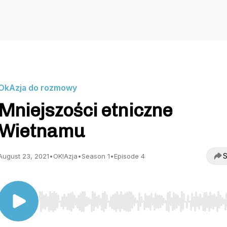
OkAzja do rozmowy
Mniejszości etniczne
Wietnamu
S
August 23, 2021
•
OK!Azja
•
Season 1
•
Episode 4
Use Left/Right to seek, Home/End to jump to start o