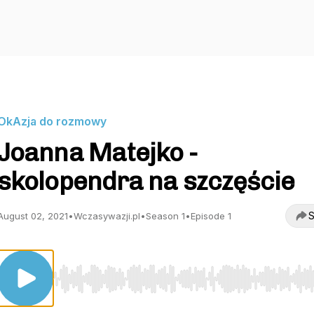
OkAzja do rozmowy
Joanna Matejko -
skolopendra na szczęście
S
August 02, 2021
•
Wczasywazji.pl
•
Season 1
•
Episode 1
Use Left/Right to seek, Home/End to jump to start o