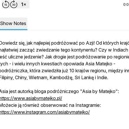
0:
Show Notes
Dowiedz się, jak najlepiej podróżować po Azji! Od których kra
najłatwiej zacząć zwiedzanie tego kontynentu? Czy w Indiach
jeść uliczne jedzenie? Jak drogie jest podróżowanie po regioni
tych - i wielu innych kwestiach opowiada Asia Matejko -
podróżniczka, która zwiedziła już 10 krajów regionu, między i
Filipiny, Chiny, Wietnam, Kambodżę, Sri Lankę i Indie.
Asia jest autorką bloga podróżniczego "Asia by Matejko":
https://www.asiabymatejko.pl/
Możecie ją również obserwować na Instagramie:
https://www.instagram.com/asiabymatejko/