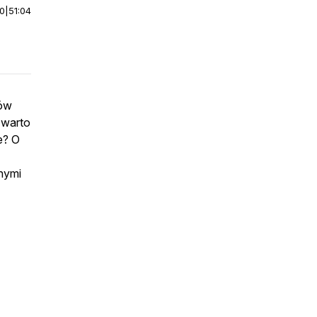
00
|
51:04
jów
 warto
e? O
nnymi