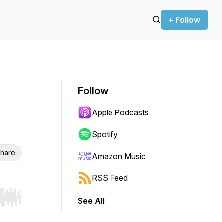
+ Follow
Follow
Apple Podcasts
Spotify
hare
Amazon Music
RSS Feed
See All
r end. Hold shift to jump forward or backward.