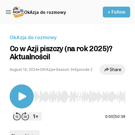
+ Follow
OkAzja do rozmowy
OkAzja do rozmowy
Co w Azji piszczy (na rok 2025)?
Aktualności!
Share
August 14, 2024
•
OK!Azja
•
Season 3
•
Episode 2
Use Left/Right to seek, Home/End to jump to st
0:00
|
50:39