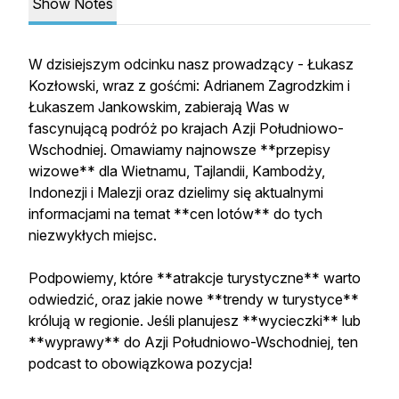
Show Notes
W dzisiejszym odcinku nasz prowadzący - Łukasz
Kozłowski, wraz z gośćmi: Adrianem Zagrodzkim i
Łukaszem Jankowskim, zabierają Was w
fascynującą podróż po krajach Azji Południowo-
Wschodniej. Omawiamy najnowsze **przepisy
wizowe** dla Wietnamu, Tajlandii, Kambodży,
Indonezji i Malezji oraz dzielimy się aktualnymi
informacjami na temat **cen lotów** do tych
niezwykłych miejsc.
Podpowiemy, które **atrakcje turystyczne** warto
odwiedzić, oraz jakie nowe **trendy w turystyce**
królują w regionie. Jeśli planujesz **wycieczki** lub
**wyprawy** do Azji Południowo-Wschodniej, ten
podcast to obowiązkowa pozycja!